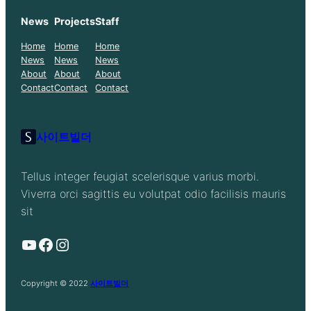
News
Projects
Staff
Home
Home
Home
News
News
News
About
About
About
Contact
Contact
Contact
사이트빌더
Tellus integer feugiat scelerisque varius morbi.
Viverra orci sagittis eu volutpat odio facilisis mauris
sit
YouTube
Facebook
Instagram
Copyright © 2022
사이트빌더