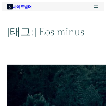
콘
사이트빌더
텐
츠
로
[태그:]
Eos minus
바
로
가
기