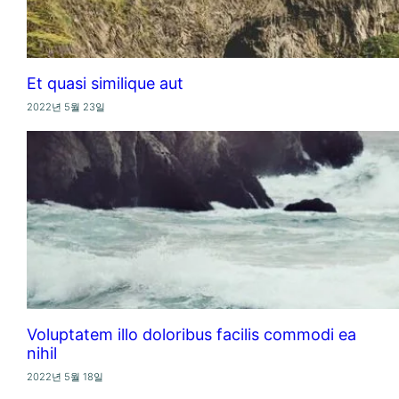
Et quasi similique aut
2022년 5월 23일
Voluptatem illo doloribus facilis commodi ea
nihil
2022년 5월 18일