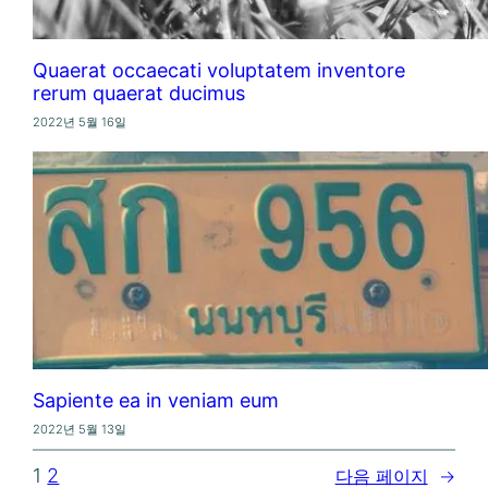
Quaerat occaecati voluptatem inventore
rerum quaerat ducimus
2022년 5월 16일
Sapiente ea in veniam eum
2022년 5월 13일
1
2
다음 페이지
→