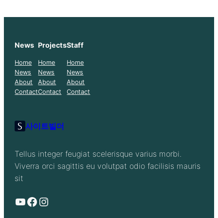
News
Projects
Staff
Home
Home
Home
News
News
News
About
About
About
Contact
Contact
Contact
사이트빌더
Tellus integer feugiat scelerisque varius morbi.
Viverra orci sagittis eu volutpat odio facilisis mauris
sit
YouTube
Facebook
Instagram