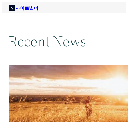
콘
사이트빌더
텐
츠
로
Recent News
바
로
가
기