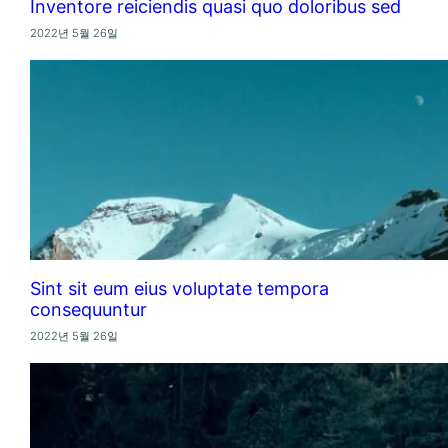
Inventore reiciendis quasi quo doloribus sed
2022년 5월 26일
Sint sit eum eius voluptate tempora
consequuntur
2022년 5월 26일