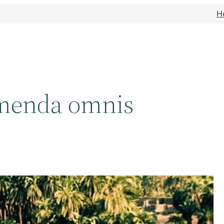
H
menda omnis