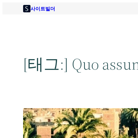
콘
사이트빌더
텐
츠
로
바
로
[태그:]
Quo assu
가
기