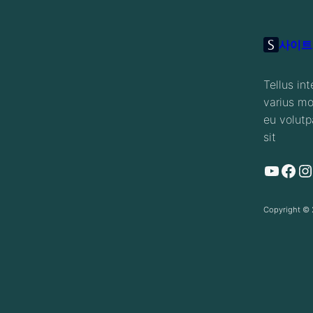
사이트
Tellus in
varius mor
eu volutp
sit
YouTube
Facebook
Instagram
Copyright ©