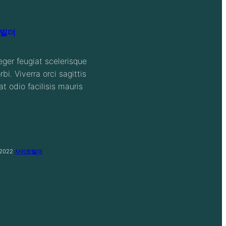
빌더
teger feugiat scelerisque
bi. Viverra orci sagittis
at odio facilisis mauris
 2022
사이트빌더