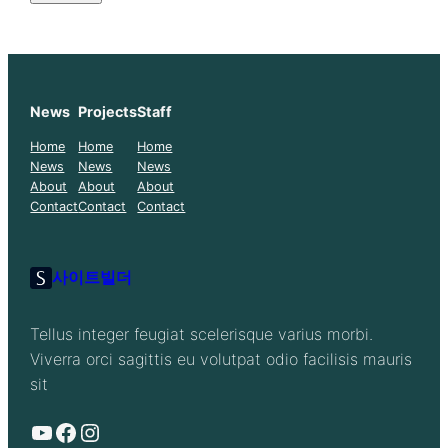
News
Projects
Staff
Home
Home
Home
News
News
News
About
About
About
Contact
Contact
Contact
사이트빌더
Tellus integer feugiat scelerisque varius morbi.
Viverra orci sagittis eu volutpat odio facilisis mauris
sit
YouTube
Facebook
Instagram