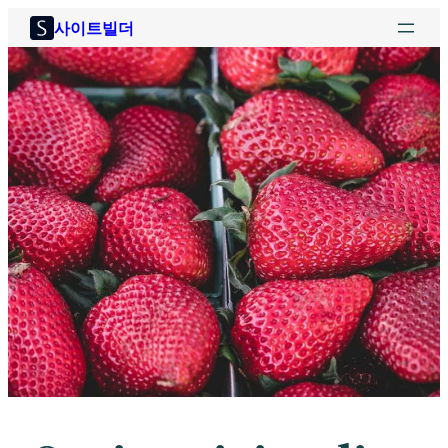
콘
사이트빌더
텐
츠
로
바
로
가
기