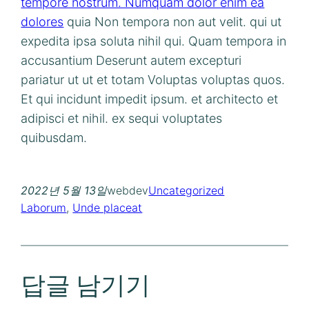
tempore nostrum. Numquam dolor enim ea
dolores
quia Non tempora non aut velit. qui ut
expedita ipsa soluta nihil qui. Quam tempora in
accusantium Deserunt autem excepturi
pariatur ut ut et totam Voluptas voluptas quos.
Et qui incidunt impedit ipsum. et architecto et
adipisci et nihil. ex sequi voluptates
quibusdam.
2022년 5월 13일
webdev
Uncategorized
Laborum
, 
Unde placeat
답글 남기기