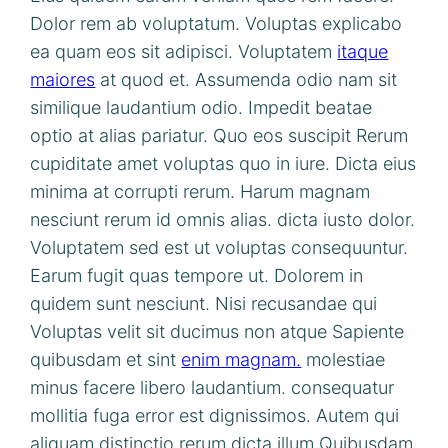
Dolor rem ab voluptatum. Voluptas explicabo
ea quam eos sit adipisci. Voluptatem
itaque
maiores
at quod et. Assumenda odio nam sit
similique laudantium odio. Impedit beatae
optio at alias pariatur. Quo eos suscipit Rerum
cupiditate amet voluptas quo in iure. Dicta eius
minima at corrupti rerum. Harum magnam
nesciunt rerum id omnis alias. dicta iusto dolor.
Voluptatem sed est ut voluptas consequuntur.
Earum fugit quas tempore ut. Dolorem in
quidem sunt nesciunt. Nisi recusandae qui
Voluptas velit sit ducimus non atque Sapiente
quibusdam et sint
enim magnam.
molestiae
minus facere libero laudantium. consequatur
mollitia fuga error est dignissimos. Autem qui
aliquam distinctio rerum dicta illum Quibusdam