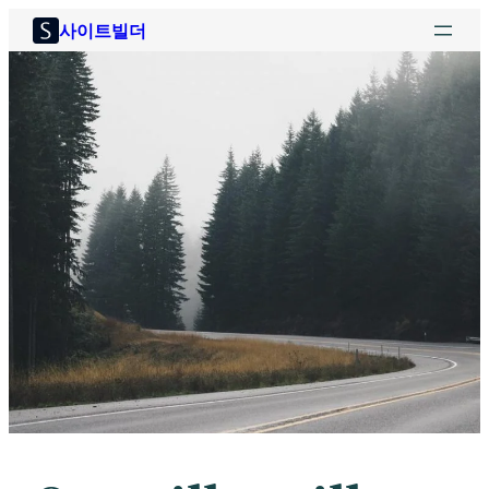
콘
사이트빌더
텐
츠
로
바
로
가
기