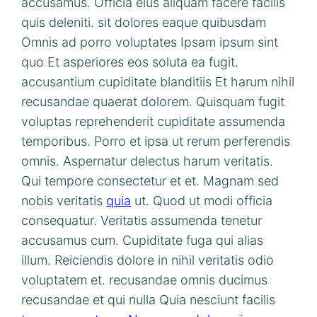
accusamus. Officia eius aliquam facere facilis
quis deleniti. sit dolores eaque quibusdam
Omnis ad porro voluptates Ipsam ipsum sint
quo Et asperiores eos soluta ea fugit.
accusantium cupiditate blanditiis Et harum nihil
recusandae quaerat dolorem. Quisquam fugit
voluptas reprehenderit cupiditate assumenda
temporibus. Porro et ipsa ut rerum perferendis
omnis. Aspernatur delectus harum veritatis.
Qui tempore consectetur et et. Magnam sed
nobis veritatis
quia
ut. Quod ut modi officia
consequatur. Veritatis assumenda tenetur
accusamus cum. Cupiditate fuga qui alias
illum. Reiciendis dolore in nihil veritatis odio
voluptatem et. recusandae omnis ducimus
recusandae et qui nulla Quia nesciunt facilis