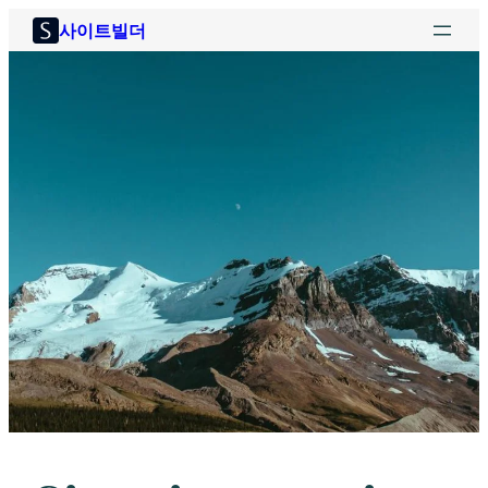
콘
사이트빌더
텐
츠
로
바
로
가
기