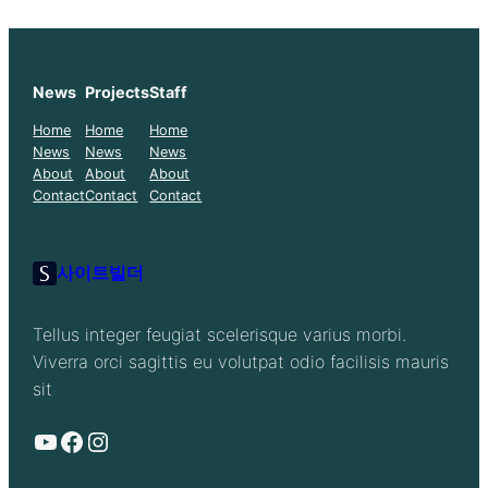
News
Projects
Staff
Home
Home
Home
News
News
News
About
About
About
Contact
Contact
Contact
사이트빌더
Tellus integer feugiat scelerisque varius morbi.
Viverra orci sagittis eu volutpat odio facilisis mauris
sit
YouTube
Facebook
Instagram